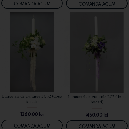
COMANDA ACUM
COMANDA ACUM
Lumanari de cununie LC42 (doua
Lumanari de cununie LC7 (doua
VEZI DETALII
VEZI DETALII
bucati)
bucati)
1360.00
lei
1450.00
lei
COMANDA ACUM
COMANDA ACUM