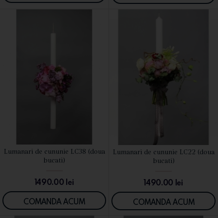
Lumanari de cununie LC38 (doua
Lumanari de cununie LC22 (doua
VEZI DETALII
VEZI DETALII
bucati)
bucati)
1490.00
lei
1490.00
lei
COMANDA ACUM
COMANDA ACUM