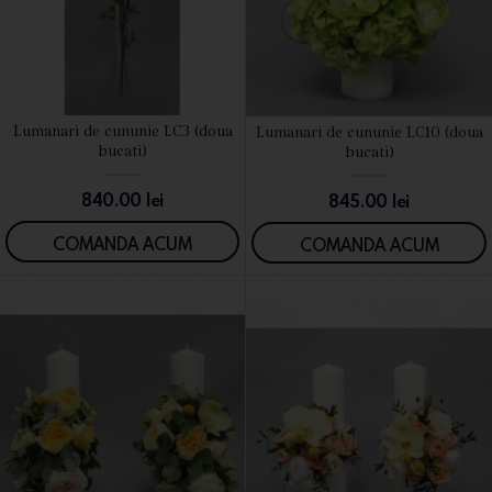
Lumanari de cununie LC3 (doua
Lumanari de cununie LC10 (doua
VEZI DETALII
VEZI DETALII
bucati)
bucati)
840.00
lei
845.00
lei
COMANDA ACUM
COMANDA ACUM