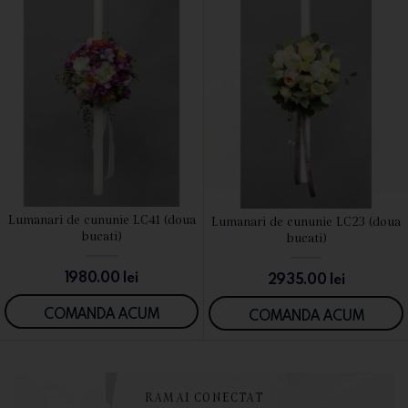
Lumanari de cununie LC41 (doua
Lumanari de cununie LC23 (doua
VEZI DETALII
VEZI DETALII
bucati)
bucati)
1980.00
lei
2935.00
lei
COMANDA ACUM
COMANDA ACUM
RAMAI CONECTAT