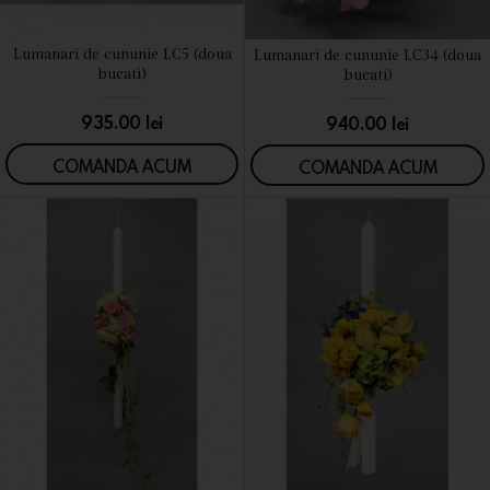
Lumanari de cununie LC5 (doua
Lumanari de cununie LC34 (doua
VEZI DETALII
VEZI DETALII
bucati)
bucati)
935.00
lei
940.00
lei
COMANDA ACUM
COMANDA ACUM