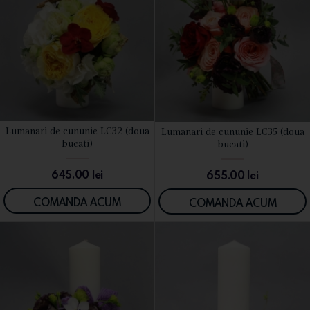
Lumanari de cununie LC32 (doua
Lumanari de cununie LC35 (doua
VEZI DETALII
VEZI DETALII
bucati)
bucati)
645.00
lei
655.00
lei
COMANDA ACUM
COMANDA ACUM