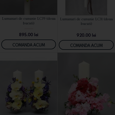
Lumanari de cununie LC39 (doua
Lumanari de cununie LC31 (doua
VEZI DETALII
VEZI DETALII
bucati)
bucati)
895.00
lei
920.00
lei
COMANDA ACUM
COMANDA ACUM