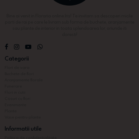
Bine ai venit in Floraria online Iris! Te invitam sa descoperi micile
parti de rai pe care le livram sub forma de buchete, aranjamente
sau plante de interior in toata splendoarea lor, oriunde iti
doresti!
Categorii
Flori de vara
Buchete de flori
Aranjamente florale
Funerare
Flori in cutii
Cosuri cu flori
Evenimente
Plante
Vase pentru plante
Informatii utile
Politica de confidentialitate