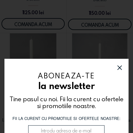
1125.00
lei
1150.00
lei
COMANDA ACUM
COMANDA ACUM
ABONEAZA-TE
la newsletter
Tine pasul cu noi. Fii la curent cu ofertele
si promotiile noastre.
FII LA CURENT CU PROMOTIILE SI OFERTELE NOASTRE:
Lumanari de cununie LC30 (doua
Lumanari de cununie LC12 (doua
VEZI DETALII
VEZI DETALII
bucati)
bucati)