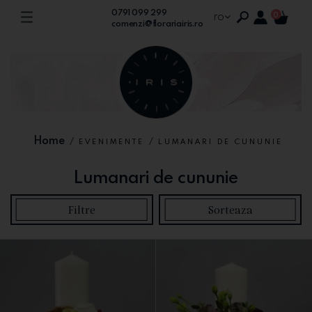
0791 099 299
ro
0
comenzi@florariairis.ro
Home
/
/
EVENIMENTE
LUMANARI DE CUNUNIE
Lumanari de cununie
Filtre
Sorteaza