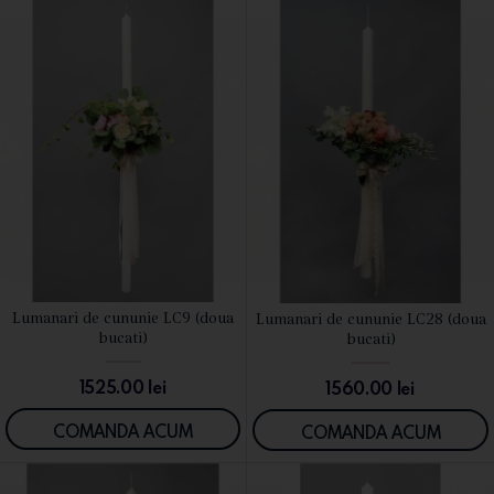
Lumanari de cununie LC9 (doua
Lumanari de cununie LC28 (doua
VEZI DETALII
VEZI DETALII
bucati)
bucati)
1525.00
lei
1560.00
lei
COMANDA ACUM
COMANDA ACUM