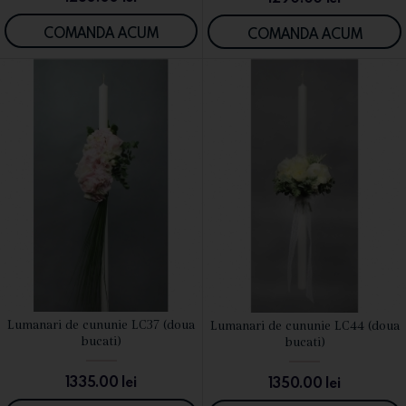
COMANDA ACUM
COMANDA ACUM
Lumanari de cununie LC37 (doua
Lumanari de cununie LC44 (doua
VEZI DETALII
VEZI DETALII
bucati)
bucati)
1335.00
lei
1350.00
lei