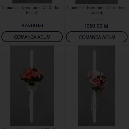
Lumanari de cununie LC40 (doua
Lumanari de cununie LC16 (doua
VEZI DETALII
VEZI DETALII
bucati)
bucati)
975.00
lei
1050.00
lei
COMANDA ACUM
COMANDA ACUM