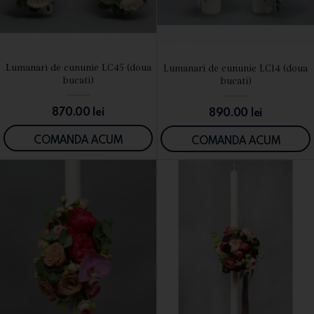
Lumanari de cununie LC45 (doua
Lumanari de cununie LC14 (doua
VEZI DETALII
VEZI DETALII
bucati)
bucati)
870.00
lei
890.00
lei
COMANDA ACUM
COMANDA ACUM