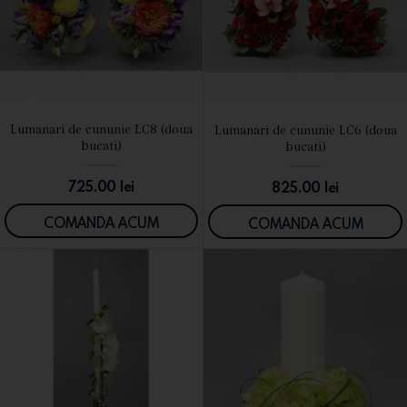
Lumanari de cununie LC8 (doua
Lumanari de cununie LC6 (doua
VEZI DETALII
VEZI DETALII
bucati)
bucati)
725.00
lei
825.00
lei
COMANDA ACUM
COMANDA ACUM