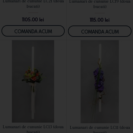
Lumanari de cununie LC21 (doua
Lumanari de cununie LC19 (doua
VEZI DETALII
VEZI DETALII
bucati)
bucati)
1105.00
lei
1115.00
lei
COMANDA ACUM
COMANDA ACUM
Lumanari de cununie LC13 (doua
Lumanari de cununie LC11 (doua
VEZI DETALII
VEZI DETALII
bucati)
bucati)