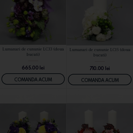
Lumanari de cununie LC33 (doua
Lumanari de cununie LC15 (doua
VEZI DETALII
VEZI DETALII
bucati)
bucati)
665.00
lei
710.00
lei
COMANDA ACUM
COMANDA ACUM