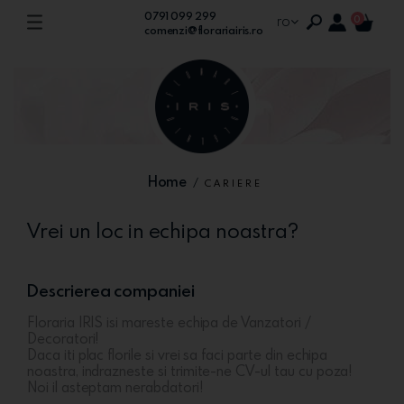
0791 099 299
ro
0
comenzi@florariairis.ro
Home
/
CARIERE
Vrei un loc in echipa noastra?
Descrierea companiei
Floraria IRIS isi mareste echipa de Vanzatori /
Decoratori!
Daca iti plac florile si vrei sa faci parte din echipa
noastra, indrazneste si trimite-ne CV-ul tau cu poza!
Noi il asteptam nerabdatori!