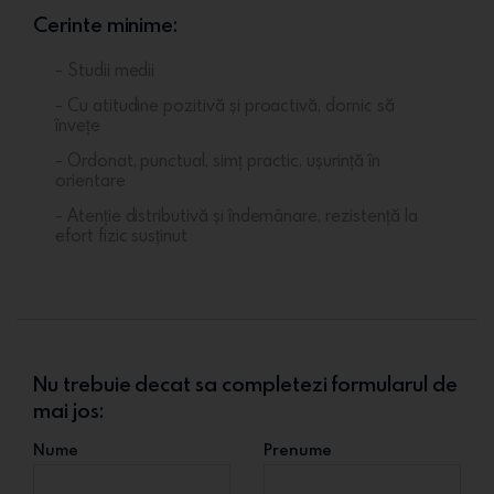
Cerinte minime:
- Studii medii
- Cu atitudine pozitivă și proactivă, dornic să
învețe
- Ordonat, punctual, simț practic, ușurință în
orientare
- Atenție distributivă și îndemânare, rezistență la
efort fizic susținut
Nu trebuie decat sa completezi formularul de
mai jos:
Nume
Prenume