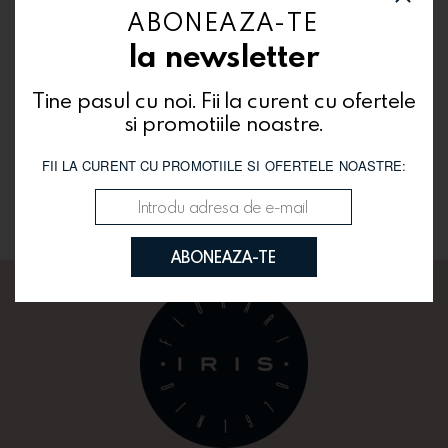
ABONEAZA-TE ACUM LA NEWSLETTERUL
ABONEAZA-TE
NOSTRU. FII LA CURENT CU OFERTELE SI
PROMOTIILE NOASTRE.
la newsletter
Tine pasul cu noi. Fii la curent cu ofertele
si promotiile noastre.
FII LA CURENT CU PROMOTIILE SI OFERTELE NOASTRE:
TRIMITE
ABONEAZA-TE