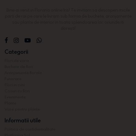
Bine ai venit in Floraria online Iris! Te invitam sa descoperi micile
parti de rai pe care le livram sub forma de buchete, aranjamente
sau plante de interior in toata splendoarea lor, oriunde iti
doresti!
Categorii
Flori de vara
Buchete de flori
Aranjamente florale
Funerare
Flori in cutii
Cosuri cu flori
Evenimente
Plante
Vase pentru plante
Informatii utile
Politica de confidentialitate
Platforma Sol