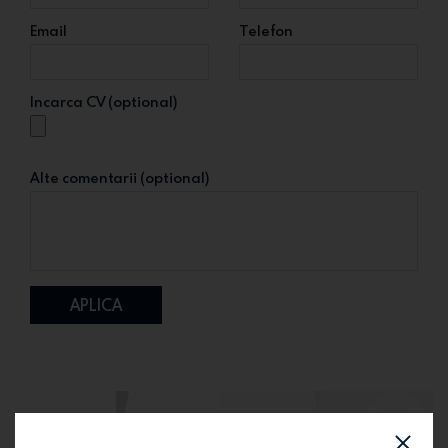
Email
Telefon
Incarca CV (optional)
Alte comentarii (optional)
APLICA
RAMAI CONECTAT