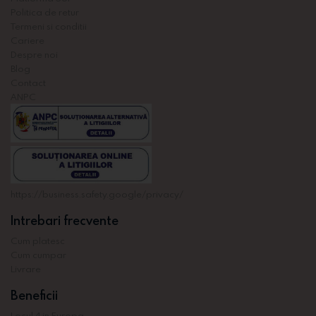
Politica de retur
Termeni si conditii
Cariere
Despre noi
Blog
Contact
ANPC
https://business.safety.google/privacy/
Intrebari frecvente
Cum platesc
Cum cumpar
Livrare
Beneficii
Locul 4 in Europa