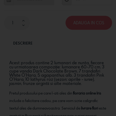
ADAUGA IN COS
DESCRIERE
Acest produs contine 2 lumanari de nunta, fiecare
cu urmatoarea compoziție: lumanare 60-70 cm, 3
cupe vanda Dark Chocolate Brown, 7 trandafiri
White O'Hara, 5 agapanthus alb, 3 trandafiri Pink
O'Hara, 10 lathyrus roz (sezon: aprilie - iunie),
jasmin, frunze argintii si alte materiale.
Pretul produsului pe care l-ati ales din
floraria online Iris
include o felicitare cadou, pe care vom scrie caligrafic
textul ales de dumneavoastra. Serviciul de
livrare flori
este
gratuit in Bucuresti si functioneaza prin curieri proprii,