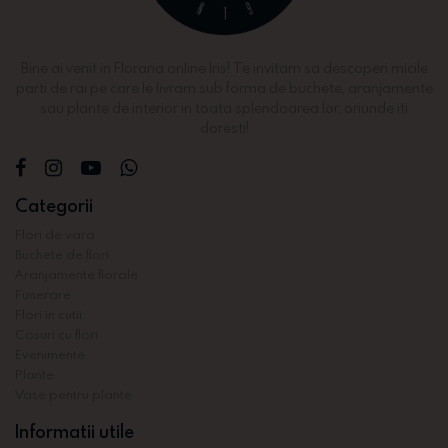
Bine ai venit in Floraria online Iris! Te invitam sa descoperi micile
parti de rai pe care le livram sub forma de buchete, aranjamente
sau plante de interior in toata splendoarea lor, oriunde iti
doresti!
Categorii
Flori de vara
Buchete de flori
Aranjamente florale
Funerare
Flori in cutii
Cosuri cu flori
Evenimente
Plante
Vase pentru plante
Informatii utile