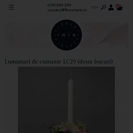
0791 099 299
ro
0
comenzi@florariairis.ro
Lumanari de cununie LC29 (doua bucati)