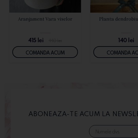
VEZI DETALII
VEZI DETALI
Aranjament Vara viselor
Planta dendrobi
415
lei
140
lei
440
lei
COMANDA ACUM
COMANDA A
ABONEAZA-TE ACUM LA NEWSLET