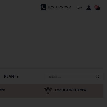
0791 099 299
ro
0
PLANTE
970
LOCUL 4 IN EUROPA