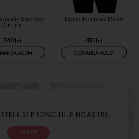
VEZI DETALII
VEZI DETALII
ertically Light Grey
Buchet de mireasa BMN16
∅40 ↑36
740
lei
410
lei
MANDA ACUM
COMANDA ACUM
RTELE SI PROMOTIILE NOASTRE.
TRIMITE