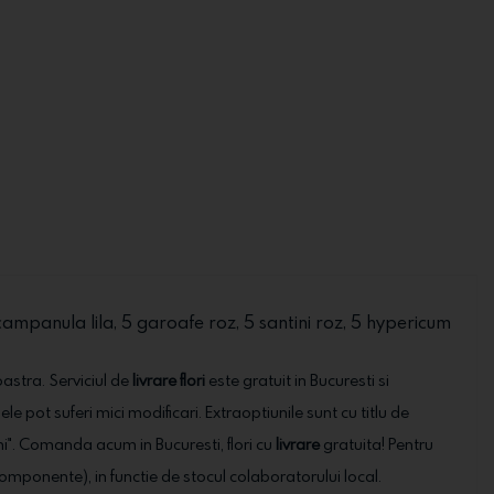
 3 campanula lila, 5 garoafe roz, 5 santini roz, 5 hypericum
oastra. Serviciul de
livrare flori
este gratuit in Bucuresti si
ele pot suferi mici modificari. Extraoptiunile sunt cu titlu de
ni". Comanda acum in Bucuresti, flori cu
livrare
gratuita! Pentru
ale componente), in functie de stocul colaboratorului local.