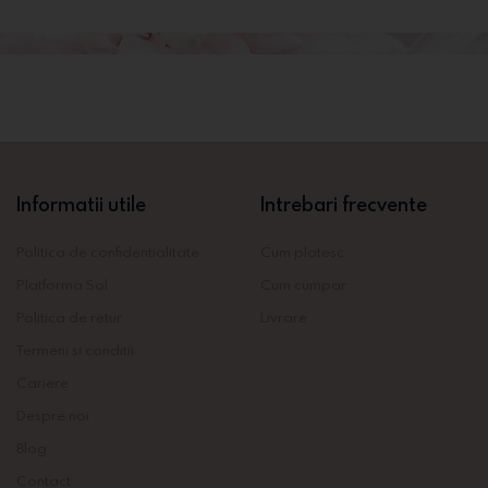
Informatii utile
Intrebari frecvente
Politica de confidentialitate
Cum platesc
Platforma Sol
Cum cumpar
Politica de retur
Livrare
Termeni si conditii
Cariere
Despre noi
Blog
Contact