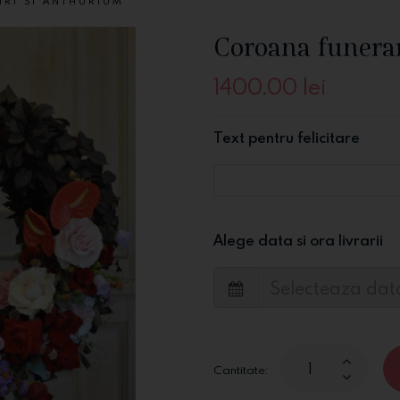
RI SI ANTHURIUM
Coroana funerar
1400.00
lei
Text pentru felicitare
Alege data si ora livrarii
Cantitate: