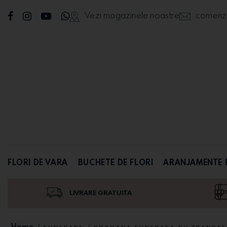
Vezi magazinele noastre
comenzi@
FLORI DE VARA
BUCHETE DE FLORI
ARANJAMENTE 
LIVRARE GRATUITA
Home
/
/