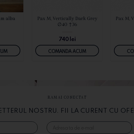
I
VEZI DETALII
um alba
Pax M, Vertically Dark Grey
Pax M, V
∅40 ↑36
740
lei
CUM
COMANDA ACUM
CO
RAMAI CONECTAT
TERUL NOSTRU. FII LA CURENT CU OFE