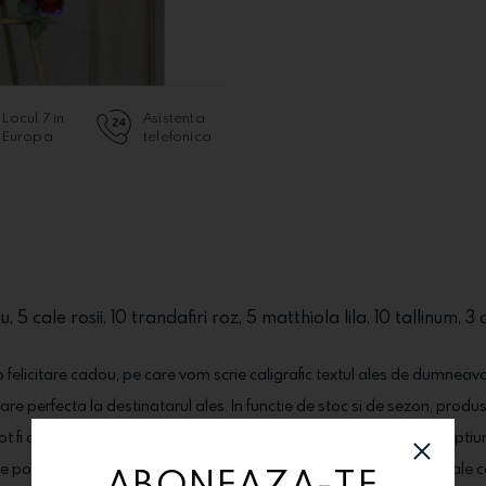
Locul 7 in
Asistenta
Europa
telefonica
, 5 cale rosii, 10 trandafiri roz, 5 matthiola lila, 10 tallinum,
 felicitare cadou, pe care vom scrie caligrafic textul ales de dumneav
stare perfecta la destinatarul ales. In functie de stoc si de sezon, produs
pot fi comandate alaturi de produsele dorite, din categoria "Extraoptiu
usele pot suferi modificari (tipul florilor, cutiile, ambalajele, alte materi
ABONEAZA-TE