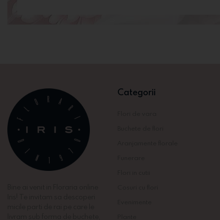
Categorii
Flori de vara
Buchete de flori
Aranjamente florale
Funerare
Flori in cutii
Bine ai venit in Floraria online
Cosuri cu flori
Iris! Te invitam sa descoperi
Evenimente
micile parti de rai pe care le
livram sub forma de buchete,
Plante