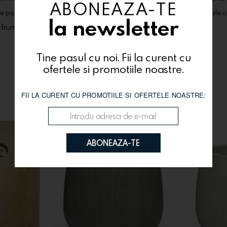
ABONEAZA-TE
usele pot suferi modificari (tipul florilor, cutiile, ambalajele, alte materi
la newsletter
i frumos!
Tine pasul cu noi. Fii la curent cu
ofertele si promotiile noastre.
Te-ar putea interesa si
FII LA CURENT CU PROMOTIILE SI OFERTELE NOASTRE:
ABONEAZA-TE