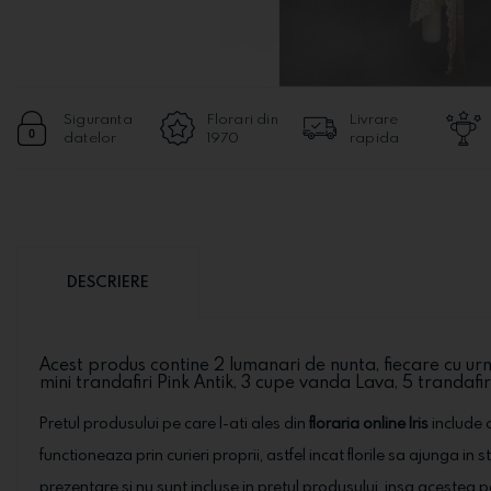
Siguranta
Florari din
Livrare
datelor
1970
rapida
DESCRIERE
Acest produs contine 2 lumanari de nunta, fiecare cu urm
mini trandafiri Pink Antik, 3 cupe vanda Lava, 5 trandafiri 
Pretul produsului pe care l-ati ales din
floraria online Iris
include o
functioneaza prin curieri proprii, astfel incat florile sa ajunga in 
prezentare si nu sunt incluse in pretul produsului, insa acestea 