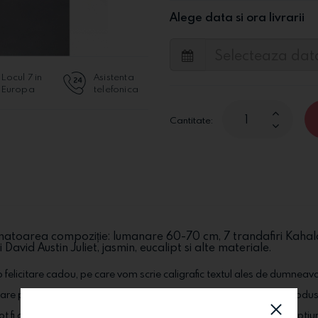
Alege data si ora livrarii
Locul 7 in
Asistenta
Europa
telefonica
Cantitate:
atoarea compoziție: lumanare 60-70 cm, 7 trandafiri Kahala, 1
David Austin Juliet, jasmin, eucalipt si alte materiale.
 felicitare cadou, pe care vom scrie caligrafic textul ales de dumneav
stare perfecta la destinatarul ales. In functie de stoc si de sezon, produs
pot fi comandate alaturi de produsele dorite, din categoria "Extraoptiu