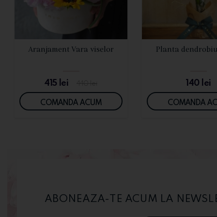
VEZI DETALII
VEZI DETALI
Aranjament Vara viselor
Planta dendrobi
415
lei
140
lei
440
lei
COMANDA ACUM
COMANDA A
ABONEAZA-TE ACUM LA NEWSLET