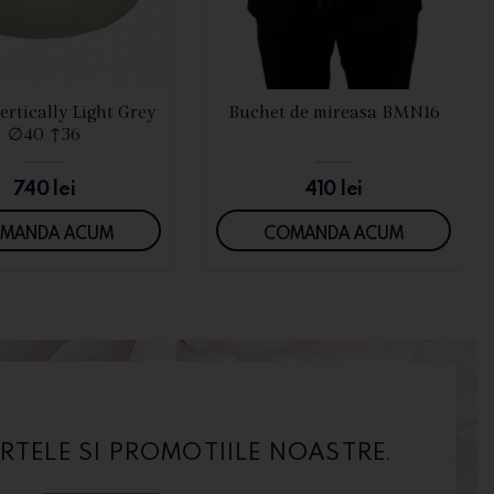
VEZI DETALII
VEZI DETALII
ertically Light Grey
Buchet de mireasa BMN16
∅40 ↑36
740
lei
410
lei
MANDA ACUM
COMANDA ACUM
RTELE SI PROMOTIILE NOASTRE.