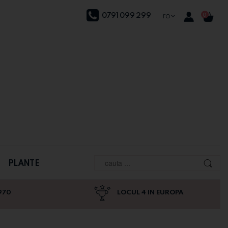
0791 099 299
ro
0
PLANTE
970
LOCUL 4 IN EUROPA