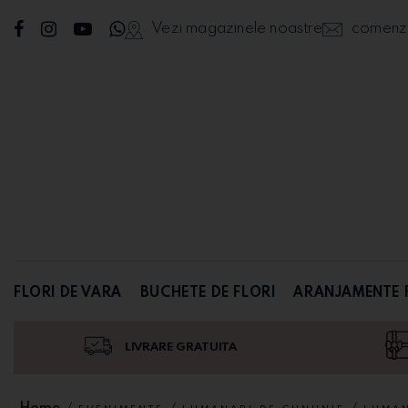
Vezi magazinele noastre
comenzi@
FLORI DE VARA
BUCHETE DE FLORI
ARANJAMENTE 
LIVRARE GRATUITA
Home
/
/
/