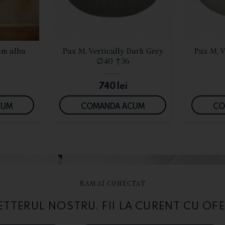
I
VEZI DETALII
um alba
Pax M, Vertically Dark Grey
Pax M, V
∅40 ↑36
740
lei
CUM
COMANDA ACUM
CO
RAMAI CONECTAT
TERUL NOSTRU. FII LA CURENT CU OFE