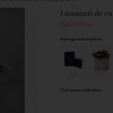
ARI DE CUNUNIE LC28 (DOUA BUCATI)
Lumanari de cu
1560.00
lei
Adauga extraoptiuni
0 lei
12 lei
Text pentru felicitare