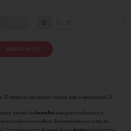
ADAUGA IN COS
0 lathyrus alb (sezon: martie, iulie si decembrie), 3
oastra. Serviciul de
livrare flori
este gratuit in Bucuresti si
ele pot suferi mici modificari. Extraoptiunile sunt cu titlu de
ni". Comanda acum in Bucuresti, flori cu
livrare
gratuita! Pentru