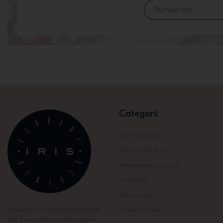
Categorii
Flori de vara
Buchete de flori
Aranjamente florale
Funerare
Flori in cutii
Bine ai venit in Floraria online
Cosuri cu flori
Iris! Te invitam sa descoperi