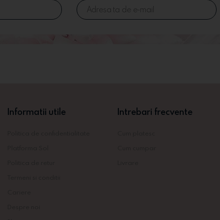
Informatii utile
Intrebari frecvente
Politica de confidentialitate
Cum platesc
Platforma Sol
Cum cumpar
Politica de retur
Livrare
Termeni si conditii
Cariere
Despre noi