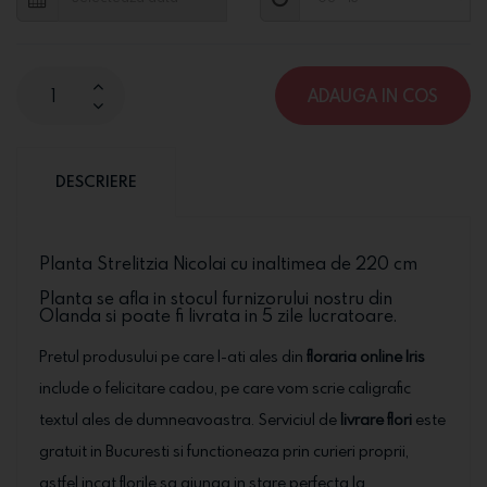
ADAUGA IN COS
DESCRIERE
Planta Strelitzia Nicolai cu inaltimea de 220 cm
Planta se afla in stocul furnizorului nostru din
Olanda si poate fi livrata in 5 zile lucratoare.
Pretul produsului pe care l-ati ales din
floraria online Iris
include o felicitare cadou, pe care vom scrie caligrafic
textul ales de dumneavoastra. Serviciul de
livrare flori
este
gratuit in Bucuresti si functioneaza prin curieri proprii,
astfel incat florile sa ajunga in stare perfecta la