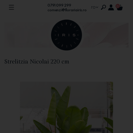
0791 099 299
ro
0
comenzi@florariairis.ro
Strelitzia Nicolai 220 cm