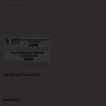
Politica de retur
Termeni si conditii
Cariere
Despre noi
Blog
Contact
ANPC
https://business.safety.google/privacy/
Intrebari frecvente
Cum platesc
Cum cumpar
Livrare
Beneficii