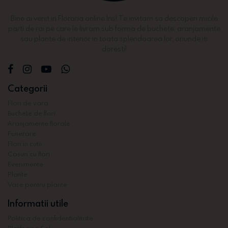
Bine ai venit in Floraria online Iris! Te invitam sa descoperi micile
parti de rai pe care le livram sub forma de buchete, aranjamente
sau plante de interior in toata splendoarea lor, oriunde iti
doresti!
Categorii
Flori de vara
Buchete de flori
Aranjamente florale
Funerare
Flori in cutii
Cosuri cu flori
Evenimente
Plante
Vase pentru plante
Informatii utile
Politica de confidentialitate
Platforma Sol