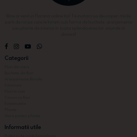
Bine ai venit in Floraria online Iris! Te invitam sa descoperi micile
parti de rai pe care le livram sub forma de buchete, aranjamente
sau plante de interior in toata splendoarea lor, oriunde iti
doresti!
Categorii
Flori de vara
Buchete de flori
Aranjamente florale
Funerare
Flori in cutii
Cosuri cu flori
Evenimente
Plante
Vase pentru plante
Informatii utile
Politica de confidentialitate