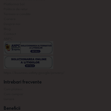
Platforma Sol
Politica de retur
Termeni si conditii
Cariere
Despre noi
Blog
Contact
ANPC
https://business.safety.google/privacy/
Intrebari frecvente
Cum platesc
Cum cumpar
Livrare
Beneficii