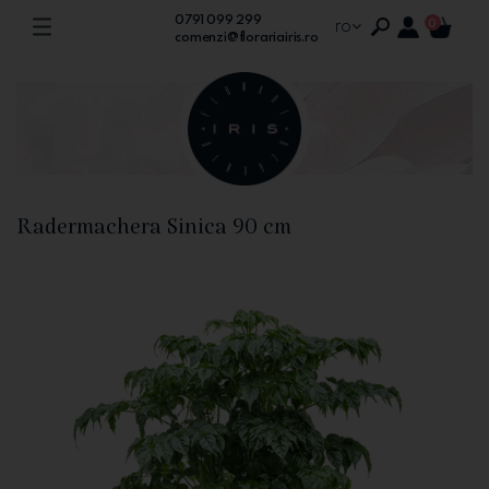
0791 099 299
ro
0
comenzi@florariairis.ro
Radermachera Sinica 90 cm