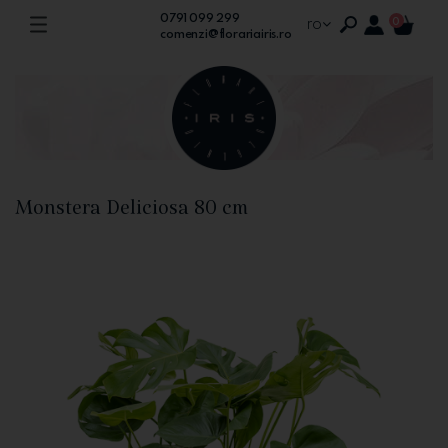
0791 099 299
ro
0
comenzi@florariairis.ro
Monstera Deliciosa 80 cm