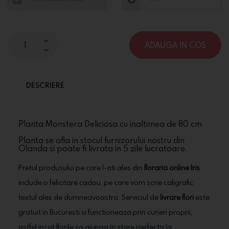
ADAUGA IN COS
DESCRIERE
Planta Monstera Deliciosa cu inaltimea de 80 cm
Planta se afla in stocul furnizorului nostru din
Olanda si poate fi livrata in 5 zile lucratoare.
Pretul produsului pe care l-ati ales din
floraria online Iris
include o felicitare cadou, pe care vom scrie caligrafic
textul ales de dumneavoastra. Serviciul de
livrare flori
este
gratuit in Bucuresti si functioneaza prin curieri proprii,
astfel incat florile sa ajunga in stare perfecta la