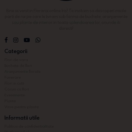
Bine ai venit in Floraria online Iris! Te invitam sa descoperi micile
parti de rai pe care le livram sub forma de buchete, aranjamente
sau plante de interior in toata splendoarea lor, oriunde iti
doresti!
Categorii
Flori de vara
Buchete de flori
Aranjamente florale
Funerare
Flori in cutii
Cosuri cu flori
Evenimente
Plante
Vase pentru plante
Informatii utile
Politica de confidentialitate
Platforma Sol