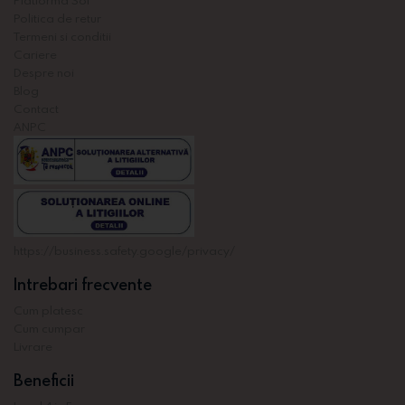
Politica de retur
Termeni si conditii
Cariere
Despre noi
Blog
Contact
ANPC
https://business.safety.google/privacy/
Intrebari frecvente
Cum platesc
Cum cumpar
Livrare
Beneficii