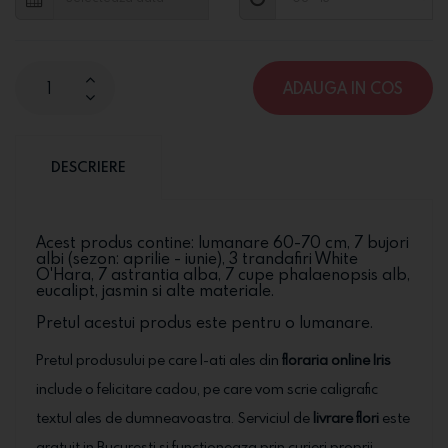
ADAUGA IN COS
DESCRIERE
Acest produs contine: lumanare 60-70 cm, 7 bujori
albi (sezon: aprilie - iunie), 3 trandafiri White
O'Hara, 7 astrantia alba, 7 cupe phalaenopsis alb,
eucalipt, jasmin si alte materiale.
Pretul acestui produs este pentru o lumanare.
Pretul produsului pe care l-ati ales din
floraria online Iris
include o felicitare cadou, pe care vom scrie caligrafic
textul ales de dumneavoastra. Serviciul de
livrare flori
este
gratuit in Bucuresti si functioneaza prin curieri proprii,