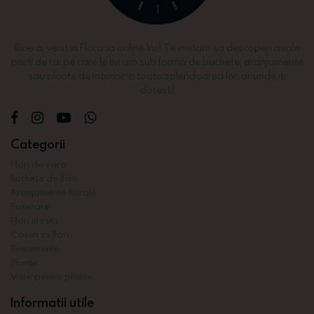
Bine ai venit in Floraria online Iris! Te invitam sa descoperi micile
parti de rai pe care le livram sub forma de buchete, aranjamente
sau plante de interior in toata splendoarea lor, oriunde iti
doresti!
Categorii
Flori de vara
Buchete de flori
Aranjamente florale
Funerare
Flori in cutii
Cosuri cu flori
Evenimente
Plante
Vase pentru plante
Informatii utile