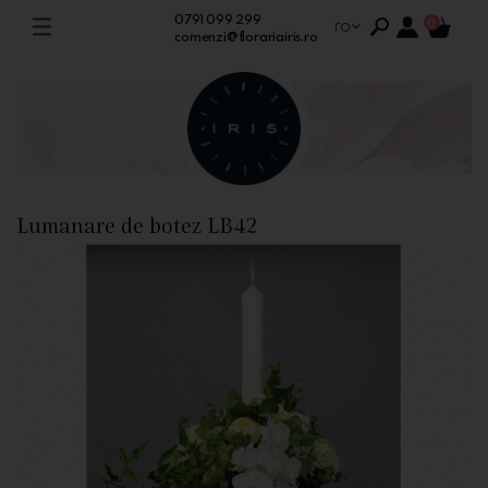
0791 099 299
ro
0
comenzi@florariairis.ro
Lumanare de botez LB42