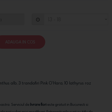
ADAUGA IN COS
us alb, 3 trandafiri Pink O'Hara, 10 lathyrus roz
oastra. Serviciul de
livrare flori
este gratuit in Bucuresti si
ele pot suferi mici modificari. Extraoptiunile sunt cu titlu de