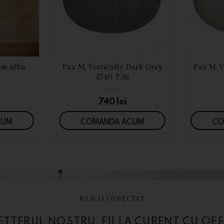
I
VEZI DETALII
um alba
Pax M, Vertically Dark Grey
Pax M, V
∅40 ↑36
740
lei
CUM
COMANDA ACUM
CO
RAMAI CONECTAT
TERUL NOSTRU. FII LA CURENT CU OFE