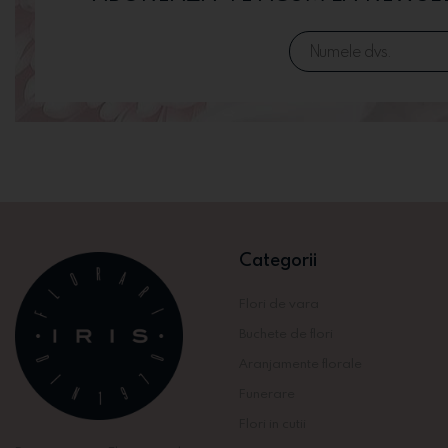
Categorii
Flori de vara
Buchete de flori
Aranjamente florale
Funerare
Flori in cutii