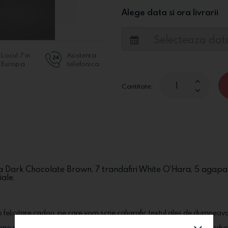
Alege data si ora livrarii
Locul 7 in
Asistenta
Europa
telefonica
Cantitate:
Dark Chocolate Brown, 7 trandafiri White O'Hara, 5 agapanth
iale.
 felicitare cadou, pe care vom scrie caligrafic textul ales de dumneav
stare perfecta la destinatarul ales. In functie de stoc si de sezon, produs