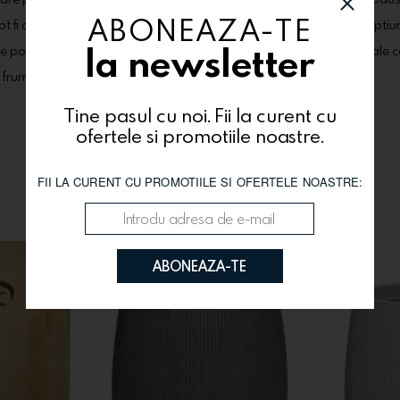
ABONEAZA-TE
pot fi comandate alaturi de produsele dorite, din categoria "Extraoptiu
la newsletter
usele pot suferi modificari (tipul florilor, cutiile, ambalajele, alte materi
i frumos!
Tine pasul cu noi. Fii la curent cu
ofertele si promotiile noastre.
Te-ar putea interesa si
FII LA CURENT CU PROMOTIILE SI OFERTELE NOASTRE:
ABONEAZA-TE