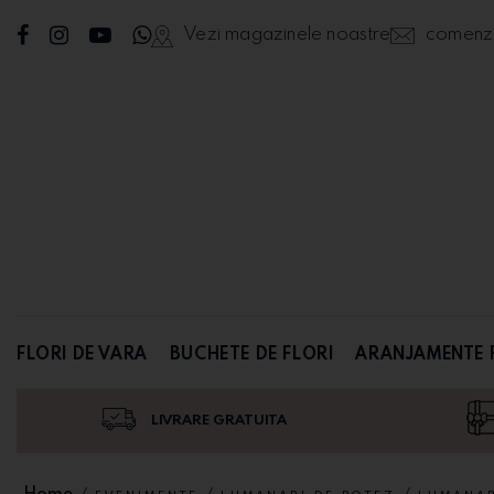
Vezi magazinele noastre
comenzi@
FLORI DE VARA
BUCHETE DE FLORI
ARANJAMENTE 
LIVRARE GRATUITA
Home
/
/
/