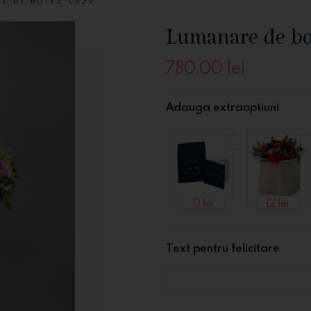
E DE BOTEZ LB29
Lumanare de bo
780.00
lei
Adauga extraoptiuni
0 lei
12 lei
Text pentru felicitare