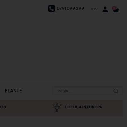
0791 099 299
ro
0
PLANTE
970
LOCUL 4 IN EUROPA