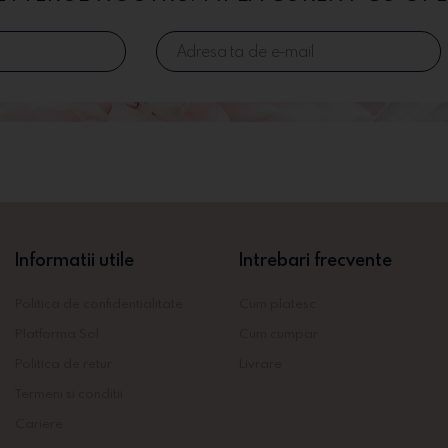
Informatii utile
Intrebari frecvente
Politica de confidentialitate
Cum platesc
Platforma Sol
Cum cumpar
Politica de retur
Livrare
Termeni si conditii
Cariere