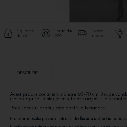
Siguranta
Florari din
Livrare
datelor
1970
rapida
DESCRIERE
Acest produs contine: lumanare 60-70 cm, 3 cupe vanda 
(sezon: aprilie - iunie), jasmin, frunze argintii si alte mater
Pretul acestui produs este pentru o lumanare.
Pretul produsului pe care l-ati ales din
floraria online Iris
include o
functioneaza prin curieri proprii, astfel incat florile sa ajunga in 