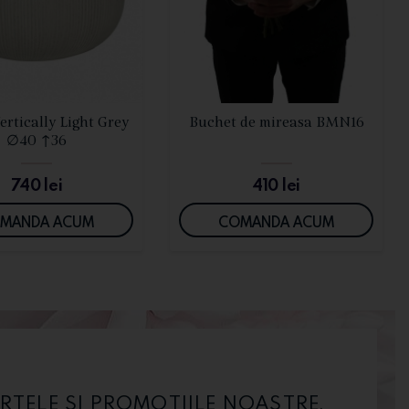
VEZI DETALII
VEZI DETALII
ertically Light Grey
Buchet de mireasa BMN16
∅40 ↑36
740
lei
410
lei
MANDA ACUM
COMANDA ACUM
RTELE SI PROMOTIILE NOASTRE.