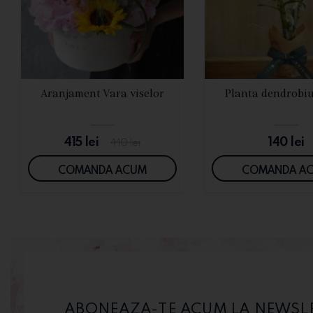
VEZI DETALII
VEZI DETALI
Aranjament Vara viselor
Planta dendrobi
415
lei
140
lei
440
lei
COMANDA ACUM
COMANDA A
ABONEAZA-TE ACUM LA NEWSLET