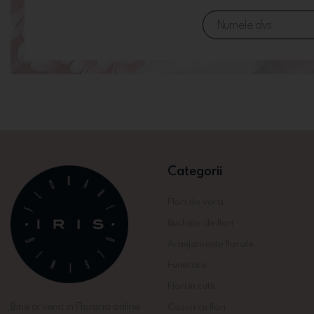
Categorii
Flori de vara
Buchete de flori
Aranjamente florale
Funerare
Flori in cutii
Bine ai venit in Floraria online
Cosuri cu flori