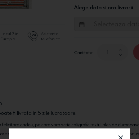
Alege data si ora livrarii
Locul 7 in
Asistenta
Europa
telefonica
Cantitate:
m
oate fi livrata in 5 zile lucratoare.
 felicitare cadou, pe care vom scrie caligrafic textul ales de dumneav
stare perfecta la destinatarul ales. In functie de stoc si de sezon, produs