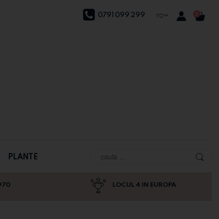
0791 099 299
ro
0
PLANTE
970
LOCUL 4 IN EUROPA