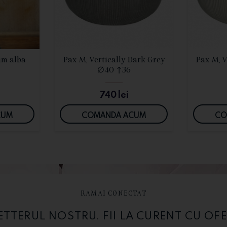
I
VEZI DETALII
um alba
Pax M, Vertically Dark Grey
Pax M, V
∅40 ↑36
740
lei
CUM
COMANDA ACUM
CO
RAMAI CONECTAT
TERUL NOSTRU. FII LA CURENT CU OFE