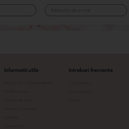
Informatii utile
Intrebari frecvente
Politica de confidentialitate
Cum platesc
Platforma Sol
Cum cumpar
Politica de retur
Livrare
Termeni si conditii
Cariere
Despre noi