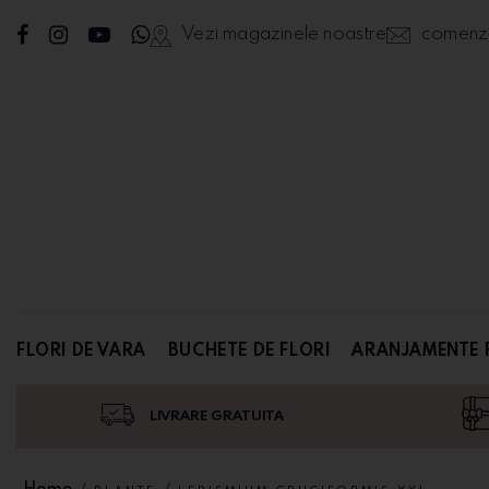
Vezi magazinele noastre
comenzi@
FLORI DE VARA
BUCHETE DE FLORI
ARANJAMENTE 
LIVRARE GRATUITA
Home
/
/