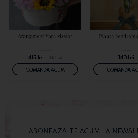
VEZI DETALII
VEZI DETALI
Aranjament Vara viselor
Planta dendrobi
415
lei
140
lei
440
lei
COMANDA ACUM
COMANDA A
ABONEAZA-TE ACUM LA NEWSLET