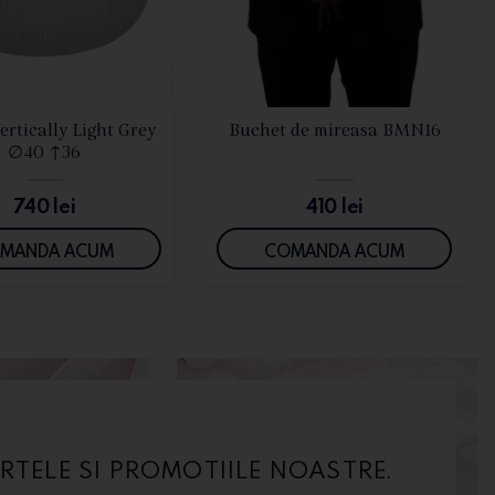
VEZI DETALII
VEZI DETALII
ertically Light Grey
Buchet de mireasa BMN16
∅40 ↑36
740
lei
410
lei
MANDA ACUM
COMANDA ACUM
RTELE SI PROMOTIILE NOASTRE.