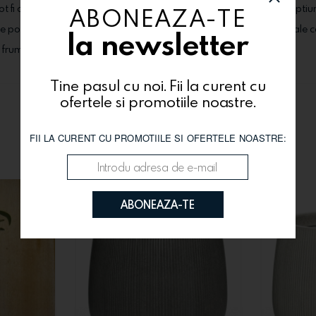
pot fi comandate alaturi de produsele dorite, din categoria "Extraoptiu
ABONEAZA-TE
usele pot suferi modificari (tipul florilor, cutiile, ambalajele, alte materi
la newsletter
i frumos!
Tine pasul cu noi. Fii la curent cu
ofertele si promotiile noastre.
Te-ar putea interesa si
FII LA CURENT CU PROMOTIILE SI OFERTELE NOASTRE:
ABONEAZA-TE