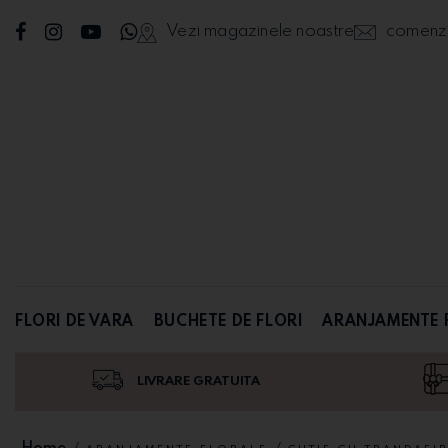
Vezi magazinele noastre
comenzi@
FLORI DE VARA
BUCHETE DE FLORI
ARANJAMENTE 
LIVRARE GRATUITA
Home
/
/