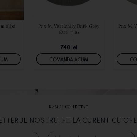
I
VEZI DETALII
um alba
Pax M, Vertically Dark Grey
Pax M, V
∅40 ↑36
740
lei
CUM
COMANDA ACUM
CO
RAMAI CONECTAT
TERUL NOSTRU. FII LA CURENT CU OFE