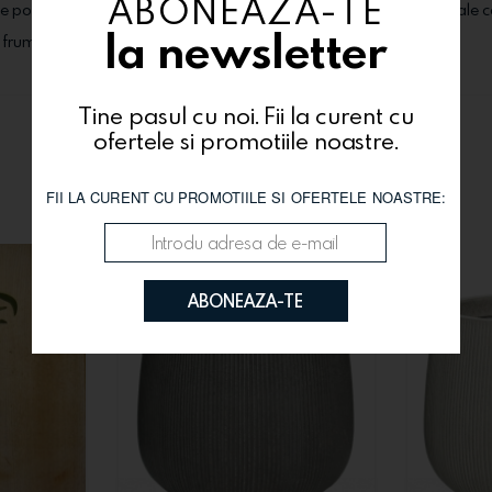
ABONEAZA-TE
usele pot suferi modificari (tipul florilor, cutiile, ambalajele, alte materi
la newsletter
i frumos!
Tine pasul cu noi. Fii la curent cu
ofertele si promotiile noastre.
Te-ar putea interesa si
FII LA CURENT CU PROMOTIILE SI OFERTELE NOASTRE:
ABONEAZA-TE