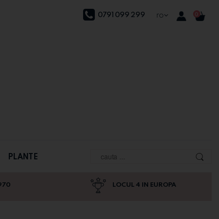
0791 099 299
ro
0
PLANTE
970
LOCUL 4 IN EUROPA