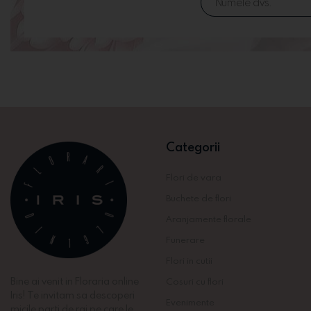
Categorii
Flori de vara
Buchete de flori
Aranjamente florale
Funerare
Flori in cutii
Bine ai venit in Floraria online
Cosuri cu flori
Iris! Te invitam sa descoperi
Evenimente
micile parti de rai pe care le