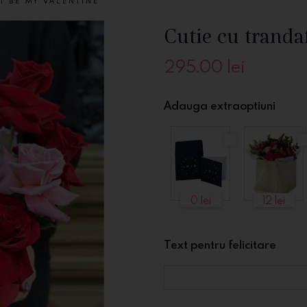
I BE MY VALENTINE
Cutie cu tranda
295.00
lei
Adauga extraoptiuni
0 lei
12 lei
Text pentru felicitare