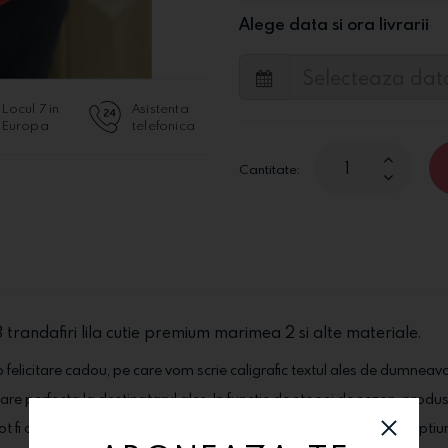
Alege data si ora livrarii
Locul 7 in
Asistenta
Europa
telefonica
Cantitate:
 3 trandafiri lila cutie premium marimea 2 si alte materiale.
 felicitare cadou, pe care vom scrie caligrafic textul ales de dumneav
stare perfecta la destinatarul ales. In functie de stoc si de sezon, produs
pot fi comandate alaturi de produsele dorite, din categoria "Extraoptiu