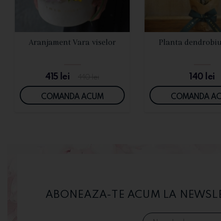
VEZI DETALII
VEZI DETALI
Aranjament Vara viselor
Planta dendrobi
415
lei
140
lei
440
lei
COMANDA ACUM
COMANDA A
ABONEAZA-TE ACUM LA NEWSLET