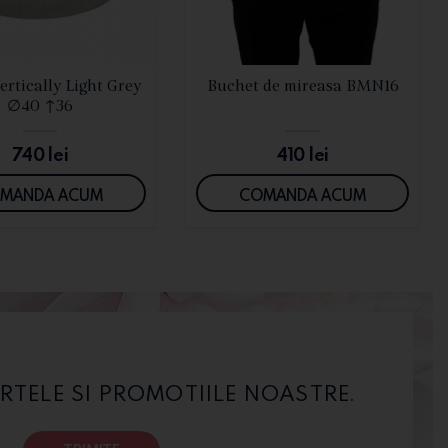
VEZI DETALII
VEZI DETALII
ertically Light Grey
Buchet de mireasa BMN16
∅40 ↑36
740
lei
410
lei
MANDA ACUM
COMANDA ACUM
RTELE SI PROMOTIILE NOASTRE.