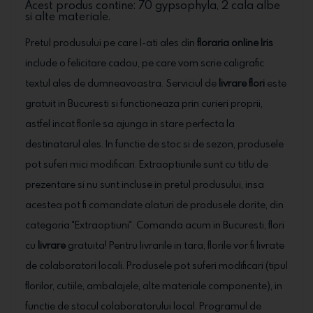
Acest produs contine: 70 gypsophyla, 2 cala albe
si alte materiale.
Pretul produsului pe care l-ati ales din
floraria online Iris
include o felicitare cadou, pe care vom scrie caligrafic
textul ales de dumneavoastra. Serviciul de
livrare flori
este
gratuit in Bucuresti si functioneaza prin curieri proprii,
astfel incat florile sa ajunga in stare perfecta la
destinatarul ales. In functie de stoc si de sezon, produsele
pot suferi mici modificari. Extraoptiunile sunt cu titlu de
prezentare si nu sunt incluse in pretul produsului, insa
acestea pot fi comandate alaturi de produsele dorite, din
categoria "Extraoptiuni". Comanda acum in Bucuresti, flori
cu
livrare
gratuita! Pentru livrarile in tara, florile vor fi livrate
de colaboratori locali. Produsele pot suferi modificari (tipul
florilor, cutiile, ambalajele, alte materiale componente), in
functie de stocul colaboratorului local. Programul de