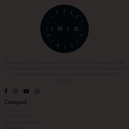
Bine ai venit in Floraria online Iris! Te invitam sa descoperi micile
parti de rai pe care le livram sub forma de buchete, aranjamente
sau plante de interior in toata splendoarea lor, oriunde iti
doresti!
Categorii
Flori de vara
Buchete de flori
Aranjamente florale
Funerare