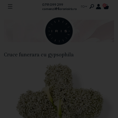
0791 099 299
ro
0
comenzi@florariairis.ro
Cruce funerara cu gypsophila