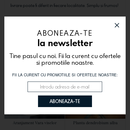
livrare poate fi diferit in fiecare localitate. Simplu si frumos!
ABONEAZA-TE
Te-ar putea interesa si
la newsletter
Tine pasul cu noi. Fii la curent cu ofertele
si promotiile noastre.
FII LA CURENT CU PROMOTIILE SI OFERTELE NOASTRE:
ABONEAZA-TE
Aranjament Vara viselor
Planta dendrobium alba
VEZI DETALII
VEZI DETALII