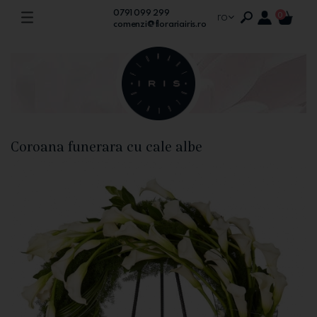
0791 099 299
ro
0
comenzi@florariairis.ro
Coroana funerara cu cale albe