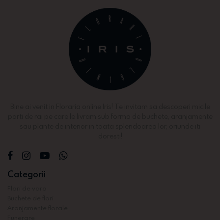
Bine ai venit in Floraria online Iris! Te invitam sa descoperi micile
parti de rai pe care le livram sub forma de buchete, aranjamente
sau plante de interior in toata splendoarea lor, oriunde iti
doresti!
Categorii
Flori de vara
Buchete de flori
Aranjamente florale
Funerare