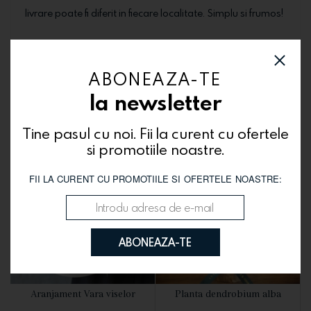
livrare poate fi diferit in fiecare localitate. Simplu si frumos!
ABONEAZA-TE
Te-ar putea interesa si
la newsletter
Tine pasul cu noi. Fii la curent cu ofertele
si promotiile noastre.
FII LA CURENT CU PROMOTIILE SI OFERTELE NOASTRE:
ABONEAZA-TE
Aranjament Vara viselor
Planta dendrobium alba
VEZI DETALII
VEZI DETALII