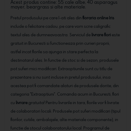
Acest produs contine: 55 cale albe, 40 asparagus
mayer, beargrass si alte materiale.
Pretul produsului pe care l-ati ales din
floraria online Iris
include o felicitare cadou, pe care vom scrie caligrafic
textul ales de dumneavoastra. Serviciul de
livrare flori
este
gratuit in Bucuresti si functioneaza prin curieri proprii,
astfel incat florile sa ajunga in stare perfecta la
destinatarul ales. In functie de stoc si de sezon, produsele
pot suferi mici modificari. Extraoptiunile sunt cu titlu de
prezentare si nu sunt incluse in pretul produsului, insa
acestea pot fi comandate alaturi de produsele dorite, din
categoria "Extraoptiuni". Comanda acum in Bucuresti, flori
cu
livrare
gratuita! Pentru livrarile in tara, florile vor fi livrate
de colaboratori locali. Produsele pot suferi modificari (tipul
florilor, cutiile, ambalajele, alte materiale componente), in
functie de stocul colaboratorului local. Programul de