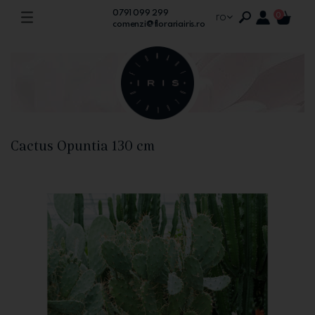
0791 099 299
ro
0
comenzi@florariairis.ro
Cactus Opuntia 130 cm