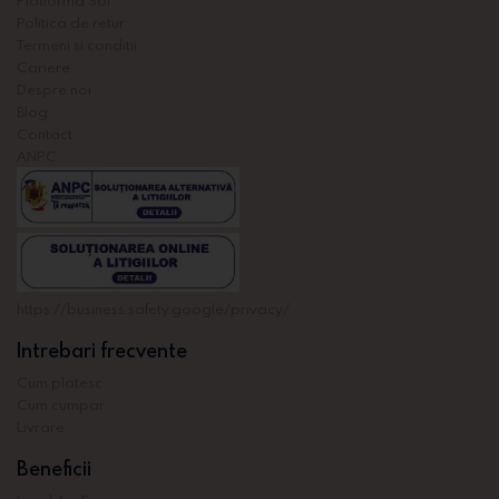
Politica de retur
Termeni si conditii
Cariere
Despre noi
Blog
Contact
ANPC
https://business.safety.google/privacy/
Intrebari frecvente
Cum platesc
Cum cumpar
Livrare
Beneficii