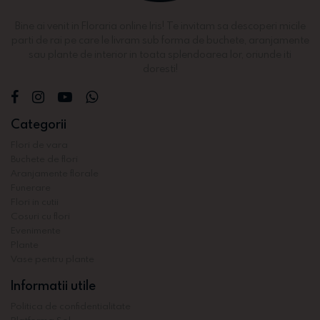
Bine ai venit in Floraria online Iris! Te invitam sa descoperi micile
parti de rai pe care le livram sub forma de buchete, aranjamente
sau plante de interior in toata splendoarea lor, oriunde iti
doresti!
Categorii
Flori de vara
Buchete de flori
Aranjamente florale
Funerare
Flori in cutii
Cosuri cu flori
Evenimente
Plante
Vase pentru plante
Informatii utile
Politica de confidentialitate
Platforma Sol