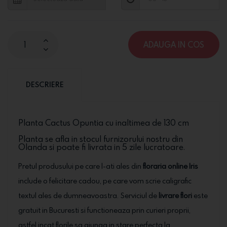
ADAUGA IN COS
DESCRIERE
Planta Cactus Opuntia cu inaltimea de 130 cm
Planta se afla in stocul furnizorului nostru din
Olanda si poate fi livrata in 5 zile lucratoare.
Pretul produsului pe care l-ati ales din
floraria online Iris
include o felicitare cadou, pe care vom scrie caligrafic
textul ales de dumneavoastra. Serviciul de
livrare flori
este
gratuit in Bucuresti si functioneaza prin curieri proprii,
astfel incat florile sa ajunga in stare perfecta la