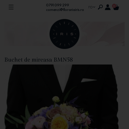
0791 099 299
ro
0
comenzi@florariairis.ro
Buchet de mireasa BMN58