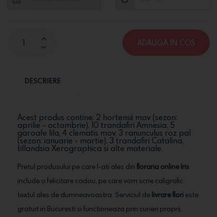
ADAUGA IN COS
DESCRIERE
Acest produs contine: 2 hortensii mov (sezon:
aprilie – octombrie), 10 trandafiri Amnesia, 5
garoafe lila, 4 clematis mov, 3 ranunculus roz pal
(sezon: ianuarie - martie), 3 trandafiri Catalina,
tillandsia Xerographica si alte materiale.
Pretul produsului pe care l-ati ales din
floraria online Iris
include o felicitare cadou, pe care vom scrie caligrafic
textul ales de dumneavoastra. Serviciul de
livrare flori
este
gratuit in Bucuresti si functioneaza prin curieri proprii,