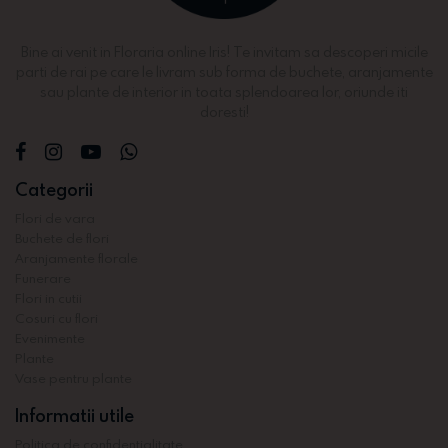
Bine ai venit in Floraria online Iris! Te invitam sa descoperi micile
parti de rai pe care le livram sub forma de buchete, aranjamente
sau plante de interior in toata splendoarea lor, oriunde iti
doresti!
Categorii
Flori de vara
Buchete de flori
Aranjamente florale
Funerare
Flori in cutii
Cosuri cu flori
Evenimente
Plante
Vase pentru plante
Informatii utile
Politica de confidentialitate