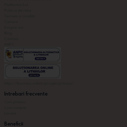
Platforma Sol
Politica de retur
Termeni si conditii
Cariere
Despre noi
Blog
Contact
ANPC
https://business.safety.google/privacy/
Intrebari frecvente
Cum platesc
Cum cumpar
Livrare
Beneficii