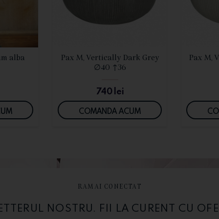
I
VEZI DETALII
um alba
Pax M, Vertically Dark Grey
Pax M, V
∅40 ↑36
740
lei
CUM
COMANDA ACUM
CO
RAMAI CONECTAT
TERUL NOSTRU. FII LA CURENT CU OFE