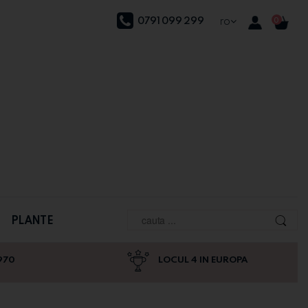
0791 099 299
ro
0
PLANTE
970
LOCUL 4 IN EUROPA