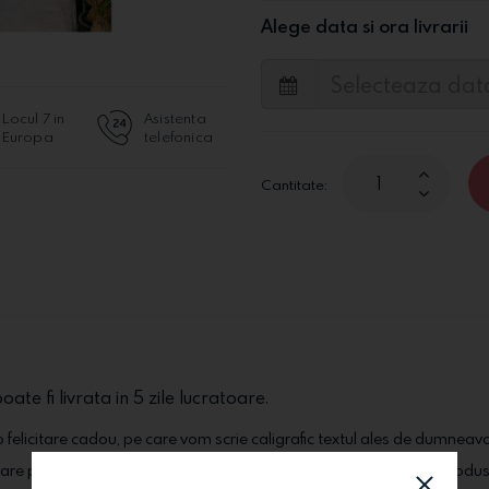
Alege data si ora livrarii
Locul 7 in
Asistenta
Europa
telefonica
Cantitate:
oate fi livrata in 5 zile lucratoare.
 felicitare cadou, pe care vom scrie caligrafic textul ales de dumneav
stare perfecta la destinatarul ales. In functie de stoc si de sezon, produs