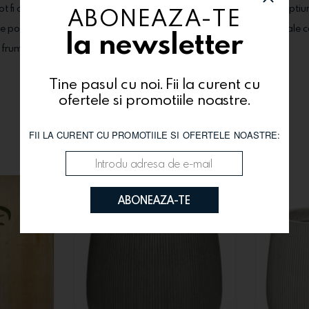
pot fi comandate alaturi de produsele dorite, din categoria "Extraoptiu
ABONEAZA-TE
usele pot suferi modificari (tipul florilor, cutiile, ambalajele, alte materi
la newsletter
i frumos!
Tine pasul cu noi. Fii la curent cu
ofertele si promotiile noastre.
Te-ar putea interesa si
FII LA CURENT CU PROMOTIILE SI OFERTELE NOASTRE:
ABONEAZA-TE