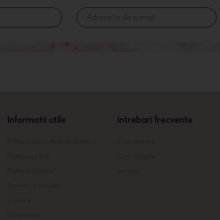
Informatii utile
Intrebari frecvente
Politica de confidentialitate
Cum platesc
Platforma Sol
Cum cumpar
Politica de retur
Livrare
Termeni si conditii
Cariere
Despre noi