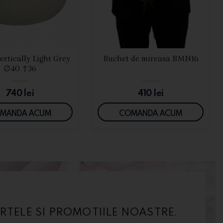
VEZI DETALII
VEZI DETALII
ertically Light Grey
Buchet de mireasa BMN16
∅40 ↑36
740
lei
410
lei
MANDA ACUM
COMANDA ACUM
RTELE SI PROMOTIILE NOASTRE.