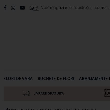
Vezi magazinele noastre
comenzi@
FLORI DE VARA
BUCHETE DE FLORI
ARANJAMENTE 
LIVRARE GRATUITA
Home
/
/