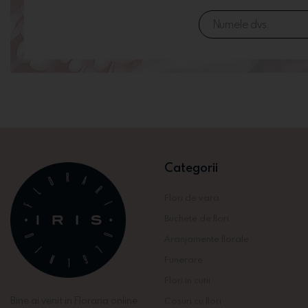
Categorii
Flori de vara
Buchete de flori
Aranjamente florale
Funerare
Flori in cutii
Bine ai venit in Floraria online
Cosuri cu flori