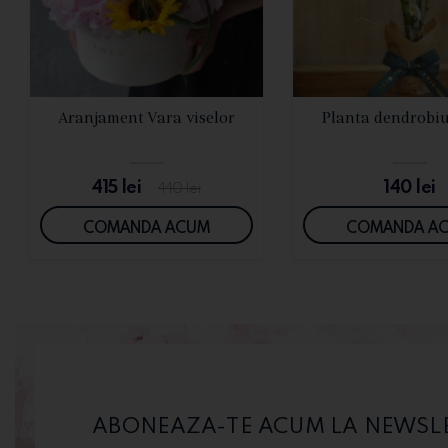
VEZI DETALII
VEZI DETALI
Aranjament Vara viselor
Planta dendrobi
415
lei
140
lei
440
lei
COMANDA ACUM
COMANDA A
ABONEAZA-TE ACUM LA NEWSLET